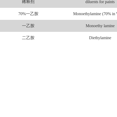
稀释剂
diluents for paints
70%一乙胺
Monoethylamine (70% in 
一乙胺
Monoethy lamine
二乙胺
Diethylamine
三乙胺
Triethylamine
70%一异丙胺
Monoisopropylamine(70% in
一异丙胺
Monoisopropylamin
二异丙胺
Diisopropylamine
一异丁胺
Isobutylamine
二异丁胺
Diisobutylamine